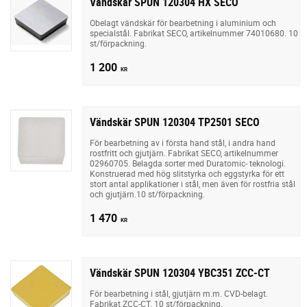
Vändskär SPUN 120304 HX SECO
Obelagt vändskär för bearbetning i aluminium och
specialstål. Fabrikat SECO, artikelnummer 74010680. 10
st/förpackning.
1 200
KR
Vändskär SPUN 120304 TP2501 SECO
För bearbetning av i första hand stål, i andra hand
rostfritt och gjutjärn. Fabrikat SECO, artikelnummer
02960705. Belagda sorter med Duratomic- teknologi.
Konstruerad med hög slitstyrka och eggstyrka för ett
stort antal applikationer i stål, men även för rostfria stål
och gjutjärn.10 st/förpackning.
1 470
KR
Vändskär SPUN 120304 YBC351 ZCC-CT
För bearbetning i stål, gjutjärn m.m. CVD-belagt.
Fabrikat ZCC-CT. 10 st/förpackning.