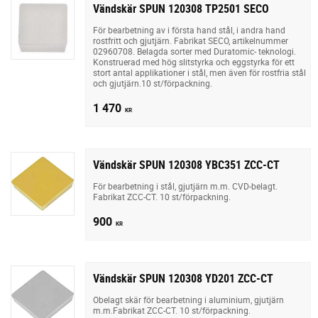
Vändskär SPUN 120308 TP2501 SECO
För bearbetning av i första hand stål, i andra hand
rostfritt och gjutjärn. Fabrikat SECO, artikelnummer
02960708. Belagda sorter med Duratomic- teknologi.
Konstruerad med hög slitstyrka och eggstyrka för ett
stort antal applikationer i stål, men även för rostfria stål
och gjutjärn.10 st/förpackning.
1 470
KR
Vändskär SPUN 120308 YBC351 ZCC-CT
För bearbetning i stål, gjutjärn m.m. CVD-belagt.
Fabrikat ZCC-CT. 10 st/förpackning.
900
KR
Vändskär SPUN 120308 YD201 ZCC-CT
Obelagt skär för bearbetning i aluminium, gjutjärn
m.m.Fabrikat ZCC-CT. 10 st/förpackning.