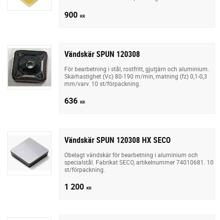
900
KR
Vändskär SPUN 120308
För bearbetning i stål, rostfritt, gjutjärn och aluminium.
Skärhastighet (Vc) 80-190 m/min, matning (fz) 0,1-0,3
mm/varv. 10 st/förpackning.
636
KR
Vändskär SPUN 120308 HX SECO
Obelagt vändskär för bearbetning i aluminium och
specialstål. Fabrikat SECO, artikelnummer 74010681. 10
st/förpackning.
1 200
KR