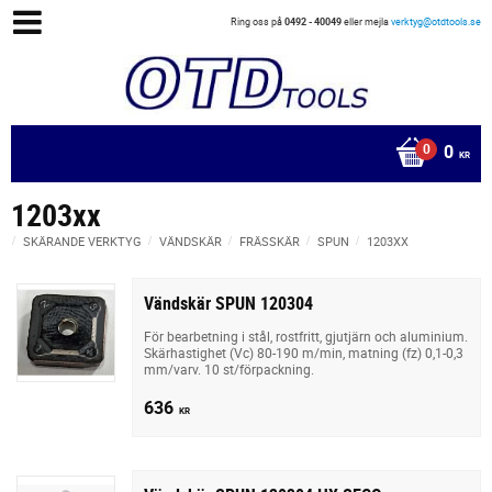
Ring oss på
0492 - 40049
eller mejla
verktyg@otdtools.se
0
KR
1203xx
SKÄRANDE VERKTYG
VÄNDSKÄR
FRÄSSKÄR
SPUN
1203XX
Vändskär SPUN 120304
För bearbetning i stål, rostfritt, gjutjärn och aluminium.
Skärhastighet (Vc) 80-190 m/min, matning (fz) 0,1-0,3
mm/varv. 10 st/förpackning.
636
KR