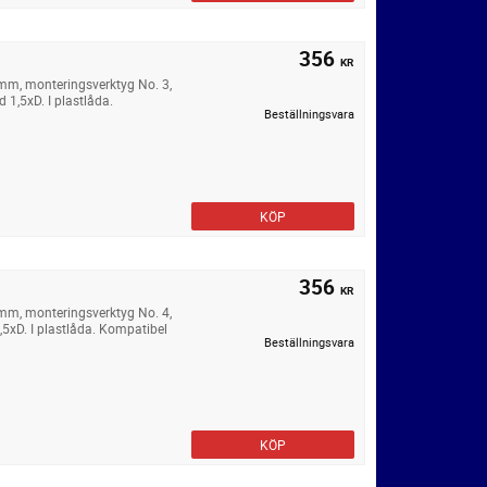
356
KR
 mm, monteringsverktyg No. 3,
 1,5xD. I plastlåda.
Beställningsvara
KÖP
356
KR
 mm, monteringsverktyg No. 4,
,5xD. I plastlåda. Kompatibel
Beställningsvara
KÖP