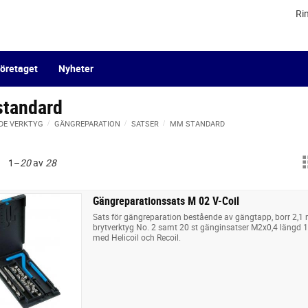
Ri
öretaget
Nyheter
tandard
DE VERKTYG
GÄNGREPARATION
SATSER
MM STANDARD
1–
20
av
28
Gängreparationssats M 02 V-Coil
Sats för gängreparation bestående av gängtapp, borr 2,1
brytverktyg No. 2 samt 20 st gänginsatser M2x0,4 längd 1
med Helicoil och Recoil.