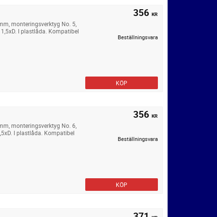
356
KR
 mm, monteringsverktyg No. 5,
1,5xD. I plastlåda. Kompatibel
Beställningsvara
KÖP
356
KR
 mm, monteringsverktyg No. 6,
,5xD. I plastlåda. Kompatibel
Beställningsvara
KÖP
371