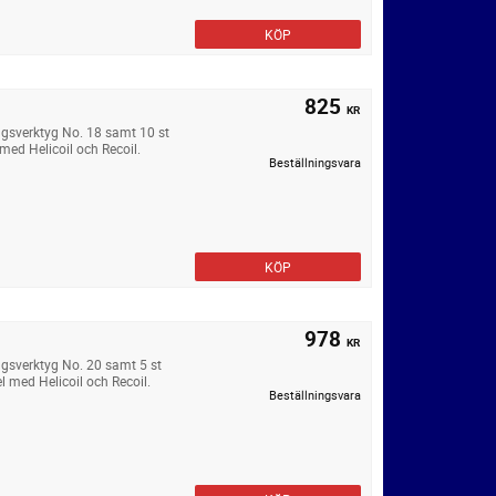
KÖP
825
KR
gsverktyg No. 18 samt 10 st
med Helicoil och Recoil.
Beställningsvara
KÖP
978
KR
gsverktyg No. 20 samt 5 st
 med Helicoil och Recoil.
Beställningsvara