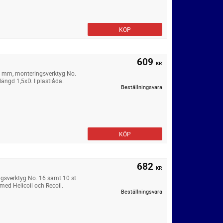
KÖP
609
KR
4 mm, monteringsverktyg No.
ängd 1,5xD. I plastlåda.
Beställningsvara
KÖP
682
KR
gsverktyg No. 16 samt 10 st
med Helicoil och Recoil.
Beställningsvara