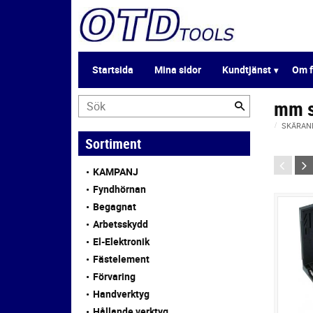
Startsida
Mina sidor
Kundtjänst
Om f
mm s
SKÄRAN
Sortiment
KAMPANJ
Fyndhörnan
Begagnat
Arbetsskydd
El-Elektronik
Fästelement
Förvaring
Handverktyg
Hållande verktyg