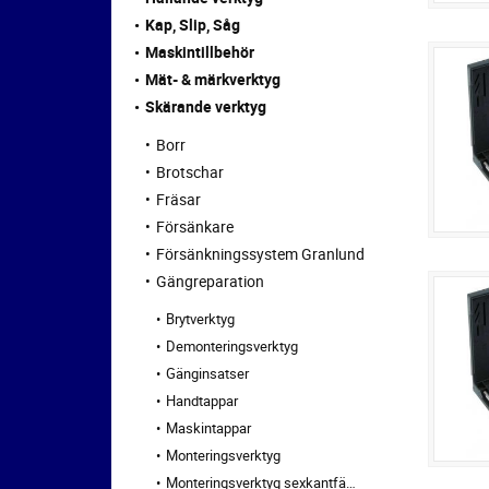
Kap, Slip, Såg
Maskintillbehör
Mät- & märkverktyg
Skärande verktyg
Borr
Brotschar
Fräsar
Försänkare
Försänkningssystem Granlund
Gängreparation
Brytverktyg
Demonteringsverktyg
Gänginsatser
Handtappar
Maskintappar
Monteringsverktyg
Monteringsverktyg sexkantfäste