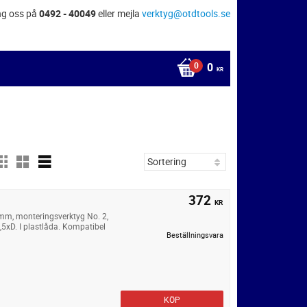
ng oss på
0492 - 40049
eller mejla
verktyg@otdtools.se
0
KR
372
KR
 mm, monteringsverktyg No. 2,
,5xD. I plastlåda. Kompatibel
Beställningsvara
KÖP