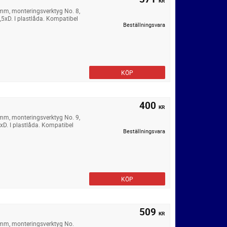
KR
 mm, monteringsverktyg No. 8,
,5xD. I plastlåda. Kompatibel
Beställningsvara
KÖP
400
KR
 mm, monteringsverktyg No. 9,
xD. I plastlåda. Kompatibel
Beställningsvara
KÖP
509
KR
 mm, monteringsverktyg No.