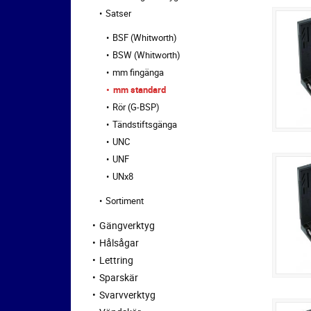
Satser
BSF (Whitworth)
BSW (Whitworth)
mm fingänga
mm standard
Rör (G-BSP)
Tändstiftsgänga
UNC
UNF
UNx8
Sortiment
Gängverktyg
Hålsågar
Lettring
Sparskär
Svarvverktyg