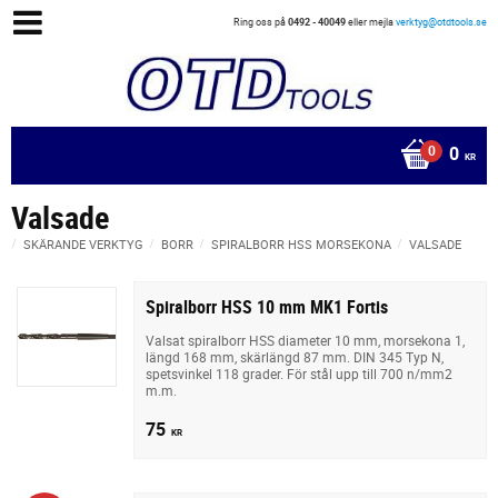
Ring oss på
0492 - 40049
eller mejla
verktyg@otdtools.se
0
KR
Valsade
SKÄRANDE VERKTYG
BORR
SPIRALBORR HSS MORSEKONA
VALSADE
Spiralborr HSS 10 mm MK1 Fortis
Valsat spiralborr HSS diameter 10 mm, morsekona 1,
längd 168 mm, skärlängd 87 mm. DIN 345 Typ N,
spetsvinkel 118 grader. För stål upp till 700 n/mm2
m.m.
75
KR