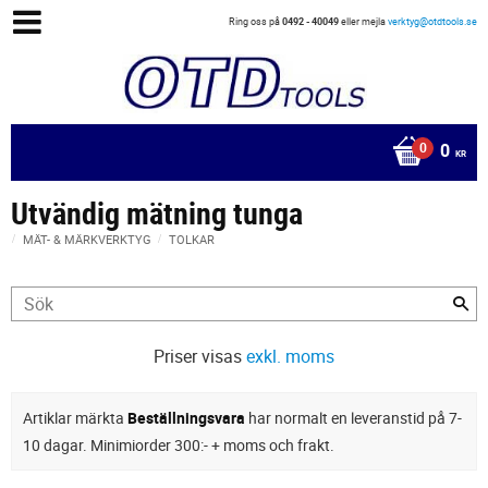
Ring oss på
0492 - 40049
eller mejla
verktyg@otdtools.se
0
KR
Utvändig mätning tunga
MÄT- & MÄRKVERKTYG
TOLKAR
Priser visas
exkl. moms
Artiklar märkta
Beställningsvara
har normalt en leveranstid på 7-
10 dagar. Minimiorder 300:- + moms och frakt.