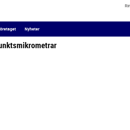
Ri
öretaget
Nyheter
unktsmikrometrar