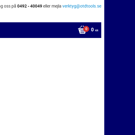
ng oss på
0492 - 40049
eller mejla
verktyg@otdtools.se
0
KR