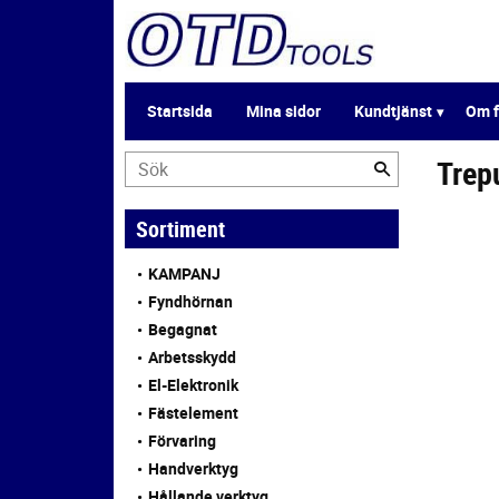
Startsida
Mina sidor
Kundtjänst
Om f
Trep
Sortiment
KAMPANJ
Fyndhörnan
Begagnat
Arbetsskydd
El-Elektronik
Fästelement
Förvaring
Handverktyg
Hållande verktyg