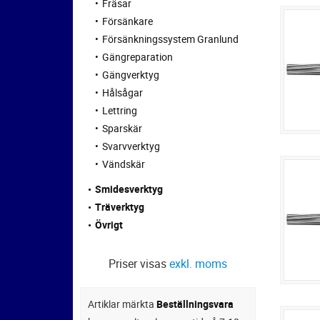
Fräsar
Försänkare
Försänkningssystem Granlund
Gängreparation
Gängverktyg
Hålsågar
Lettring
Sparskär
Svarvverktyg
Vändskär
Smidesverktyg
Träverktyg
Övrigt
Priser visas
exkl. moms
Artiklar märkta
Beställningsvara