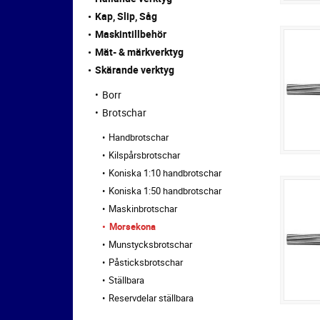
Kap, Slip, Såg
Maskintillbehör
Mät- & märkverktyg
Skärande verktyg
Borr
Brotschar
Handbrotschar
Kilspårsbrotschar
Koniska 1:10 handbrotschar
Koniska 1:50 handbrotschar
Maskinbrotschar
Morsekona
Munstycksbrotschar
Påsticksbrotschar
Ställbara
Reservdelar ställbara