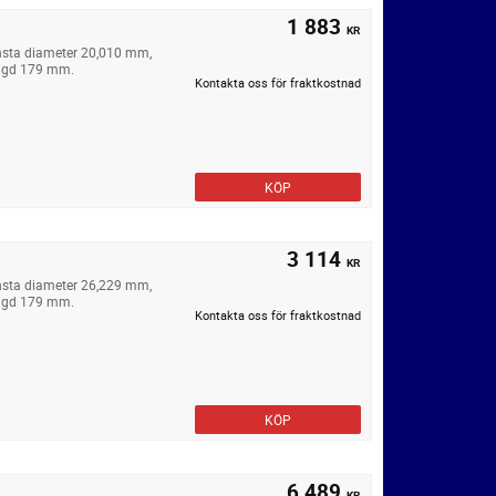
1 883
KR
insta diameter 20,010 mm,
ängd 179 mm.
Kontakta oss för fraktkostnad
KÖP
3 114
KR
insta diameter 26,229 mm,
ängd 179 mm.
Kontakta oss för fraktkostnad
KÖP
6 489
KR