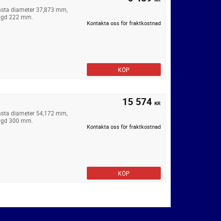
insta diameter 37,873 mm,
ängd 222 mm.
Kontakta oss för fraktkostnad
KÖP
15 574
KR
insta diameter 54,172 mm,
ängd 300 mm.
Kontakta oss för fraktkostnad
KÖP