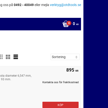
ng oss på
0492 - 40049
eller mejla
verktyg@otdtools.se
0
KR
895
KR
nsta diameter 6,547 mm,
gd 93 mm.
Kontakta oss för fraktkostnad
KÖP