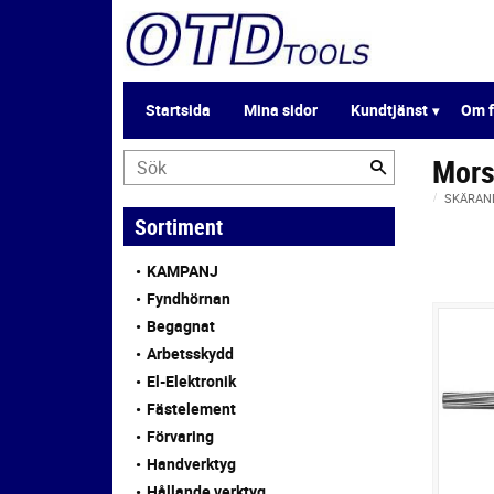
Startsida
Mina sidor
Kundtjänst
Om f
Mors
SKÄRAN
Sortiment
KAMPANJ
Fyndhörnan
Begagnat
Arbetsskydd
El-Elektronik
Fästelement
Förvaring
Handverktyg
Hållande verktyg