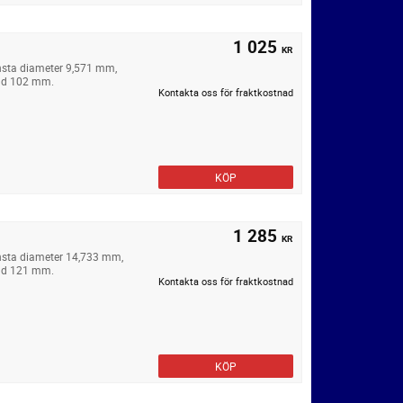
1 025
KR
nsta diameter 9,571 mm,
ngd 102 mm.
Kontakta oss för fraktkostnad
KÖP
1 285
KR
insta diameter 14,733 mm,
ngd 121 mm.
Kontakta oss för fraktkostnad
KÖP