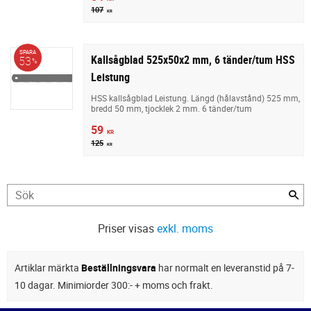
107
KR
SPARA
Kallsågblad 525x50x2 mm, 6 tänder/tum HSS
53
%
Leistung
HSS kallsågblad Leistung. Längd (hålavstånd) 525 mm,
bredd 50 mm, tjocklek 2 mm. 6 tänder/tum
59
KR
125
KR
Priser visas
exkl. moms
Artiklar märkta
Beställningsvara
har normalt en leveranstid på 7-
10 dagar. Minimiorder 300:- + moms och frakt.