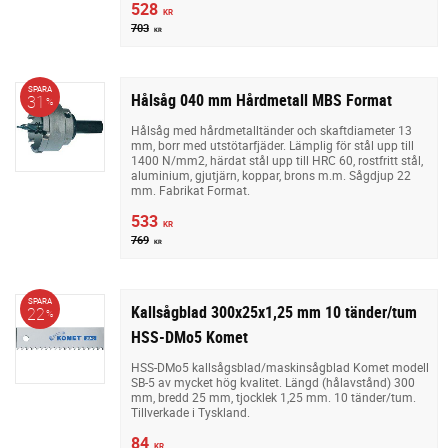
528
KR
703
KR
SPARA
Hålsåg 040 mm Hårdmetall MBS Format
31
%
Hålsåg med hårdmetalltänder och skaftdiameter 13
mm, borr med utstötarfjäder. Lämplig för stål upp till
1400 N/mm2, härdat stål upp till HRC 60, rostfritt stål,
aluminium, gjutjärn, koppar, brons m.m. Sågdjup 22
mm. Fabrikat Format.
533
KR
769
KR
SPARA
Kallsågblad 300x25x1,25 mm 10 tänder/tum
22
%
HSS-DMo5 Komet
HSS-DMo5 kallsågsblad/maskinsågblad Komet modell
SB-5 av mycket hög kvalitet. Längd (hålavstånd) 300
mm, bredd 25 mm, tjocklek 1,25 mm. 10 tänder/tum.
Tillverkade i Tyskland.
84
KR