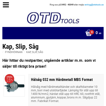
Ring oss på
0492 - 40049
eller mejla
verktyg@otdtools.se
0
KR
Kap, Slip, Såg
FYNDHÖRNAN
KAP, SLIP, SÅG
Här hittar du restpartier, utgående artiklar m.m. som vi
säljer till riktigt bra priser!
SPARA
Hålsåg 032 mm Hårdmetall MBS Format
25
%
Hålsåg med hårdmetalltänder och skaftdiameter 10
mm, borr med utstötarfjäder. Lämplig för stål upp till
1400 N/mm2, härdat stål upp till HRC 60, rostfritt stål,
aluminium, gjutjärn, koppar, brons m.m. Sågdjup 22
mm. Fabrikat Format.