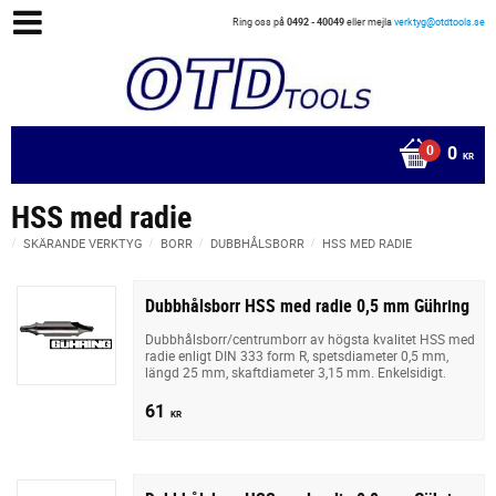
Ring oss på
0492 - 40049
eller mejla
verktyg@otdtools.se
0
KR
HSS med radie
SKÄRANDE VERKTYG
BORR
DUBBHÅLSBORR
HSS MED RADIE
Dubbhålsborr HSS med radie 0,5 mm Gühring
Dubbhålsborr/centrumborr av högsta kvalitet HSS med
radie enligt DIN 333 form R, spetsdiameter 0,5 mm,
längd 25 mm, skaftdiameter 3,15 mm. Enkelsidigt.
61
KR