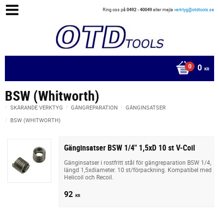
Ring oss på
0492 - 40049
eller mejla
verktyg@otdtools.se
0
KR
BSW (Whitworth)
SKÄRANDE VERKTYG
GÄNGREPARATION
GÄNGINSATSER
BSW (WHITWORTH)
Gänginsatser BSW 1/4" 1,5xD 10 st V-Coil
Gänginsatser i rostfritt stål för gängreparation BSW 1/4,
längd 1,5xdiameter. 10 st/förpackning. Kompatibel med
Helicoil och Recoil.
92
KR