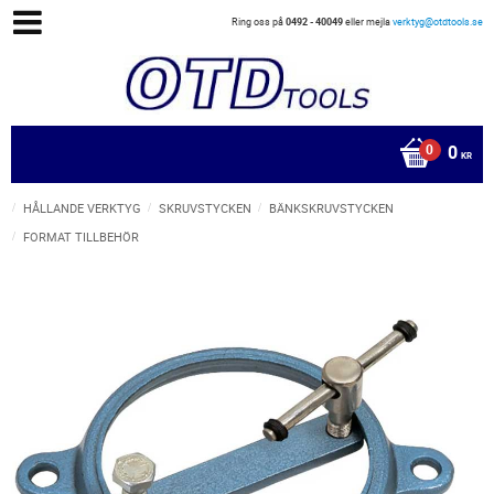
Ring oss på
0492 - 40049
eller mejla
verktyg@otdtools.se
0
KR
HÅLLANDE VERKTYG
SKRUVSTYCKEN
BÄNKSKRUVSTYCKEN
FORMAT TILLBEHÖR