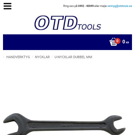
Ring oss på
0492 - 40049
eller mejla
verktyg@otdtools.se
0
KR
HANDVERKTYG
NYCKLAR
U-NYCKLAR DUBBEL MM