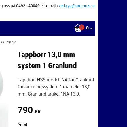
ng oss på
0492 - 40049
eller mejla
verktyg@otdtools.se
0
KR
RR TYP NA
Tappborr 13,0 mm
system 1 Granlund
Tappborr HSS modell NA för Granlund
försänkningssystem 1 diameter 13,0
mm. Granlund artikel 1NA-13,0.
790
KR
Antal