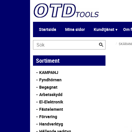
Startsida
Mina sidor
Kundtjänst
Om f
SKÄRAN
Sortiment
KAMPANJ
Fyndhörnan
Begagnat
Arbetsskydd
El-Elektronik
Fästelement
Förvaring
Handverktyg
Hållande verktyg