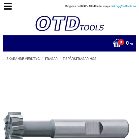
Ring oss på
0492 - 40049
eller mejla
verktyg@otdtools.se
0
KR
SKÄRANDE VERKTYG
FRÄSAR
T-SPÅRSFRÄSAR HSS