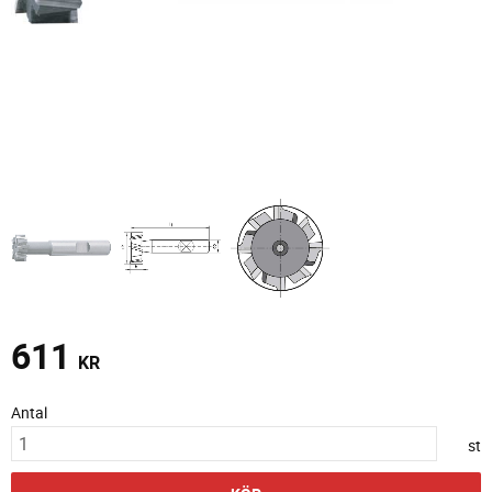
611
KR
Antal
st