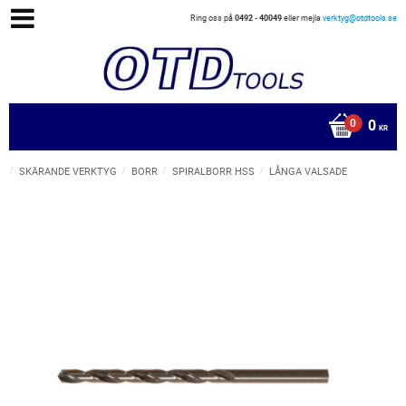
Ring oss på
0492 - 40049
eller mejla
verktyg@otdtools.se
0
KR
SKÄRANDE VERKTYG
BORR
SPIRALBORR HSS
LÅNGA VALSADE