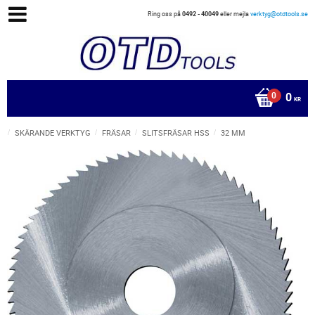
Ring oss på
0492 - 40049
eller mejla
verktyg@otdtools.se
0
KR
SKÄRANDE VERKTYG
FRÄSAR
SLITSFRÄSAR HSS
32 MM