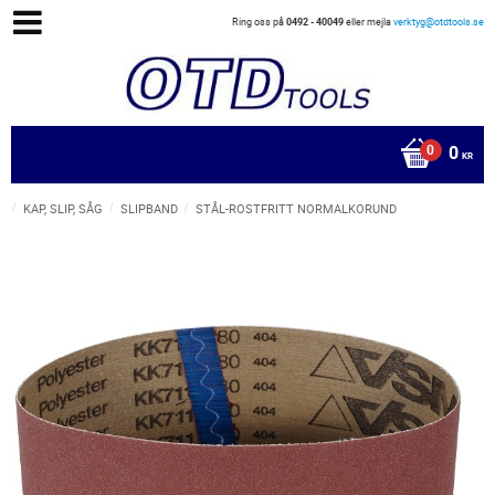
Ring oss på
0492 - 40049
eller mejla
verktyg@otdtools.se
0
KR
KAP, SLIP, SÅG
SLIPBAND
STÅL-ROSTFRITT NORMALKORUND