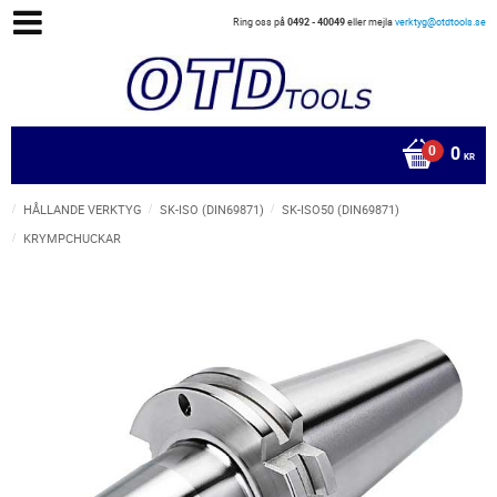
Ring oss på
0492 - 40049
eller mejla
verktyg@otdtools.se
0
KR
HÅLLANDE VERKTYG
SK-ISO (DIN69871)
SK-ISO50 (DIN69871)
KRYMPCHUCKAR