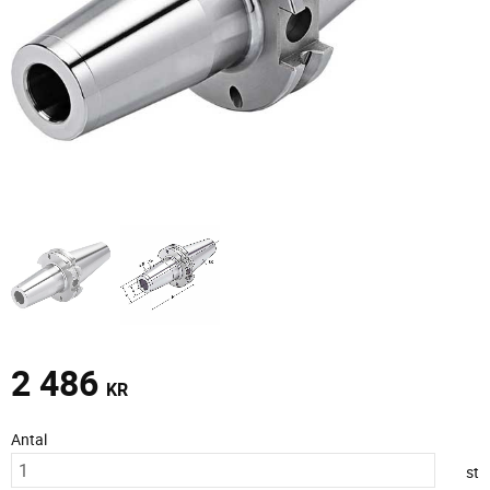
2 486
KR
Antal
st