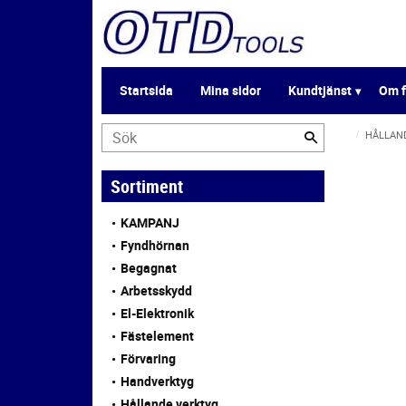
Startsida
Mina sidor
Kundtjänst
Om f
HÅLLAN
Sortiment
KAMPANJ
Fyndhörnan
Begagnat
Arbetsskydd
El-Elektronik
Fästelement
Förvaring
Handverktyg
Hållande verktyg