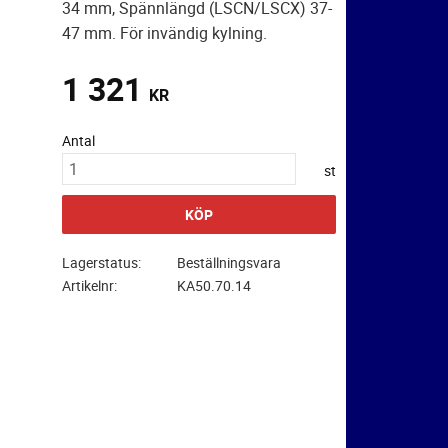
34 mm, Spännlängd (LSCN/LSCX) 37-
47 mm. För invändig kylning.
1 321
KR
Antal
st
KÖP
Lagerstatus
Beställningsvara
Artikelnr
KA50.70.14