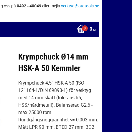
ng oss på
0492 - 40049
eller mejla
verktyg@otdtools.se
0
KR
Krympchuck Ø14 mm
HSK-A 50 Kemmler
Krympchuck 4,5° HSK-A 50 (ISO
121164-1/DIN 69893-1) för verktyg
med 14 mm skaft (tolerans h6,
HSS/hårdmetall). Balanserad G2,5 -
max 25000 rpm.
Rundgångsnoggrannhet <= 0,003 mm.
Mått LPR 90 mm, BTED 27 mm, BD2