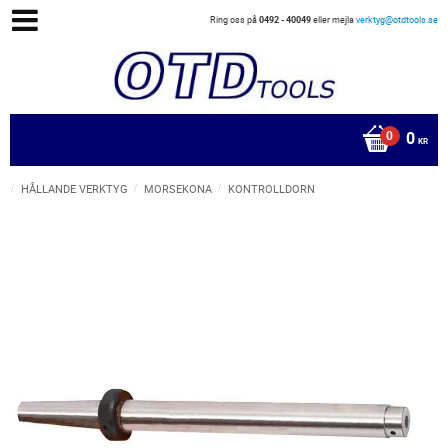
Ring oss på
0492 - 40049
eller mejla
verktyg@otdtools.se
0
KR
HÅLLANDE VERKTYG
MORSEKONA
KONTROLLDORN