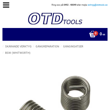
Ring oss på
0492 - 40049
eller mejla
verktyg@otdtools.se
0
KR
SKÄRANDE VERKTYG
GÄNGREPARATION
GÄNGINSATSER
BSW (WHITWORTH)