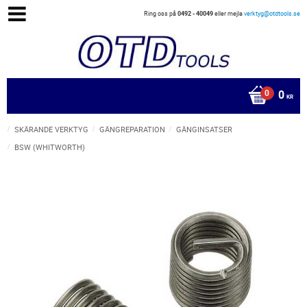
Ring oss på
0492 - 40049
eller mejla
verktyg@otdtools.se
0
KR
SKÄRANDE VERKTYG
GÄNGREPARATION
GÄNGINSATSER
BSW (WHITWORTH)