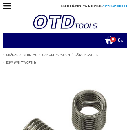
Ring oss på
0492 - 40049
eller mejla
verktyg@otdtools.se
0
KR
SKÄRANDE VERKTYG
GÄNGREPARATION
GÄNGINSATSER
BSW (WHITWORTH)