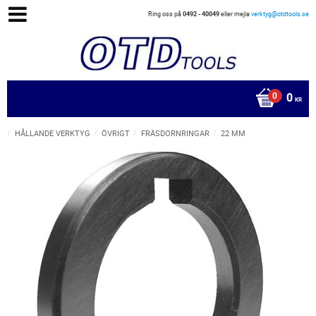
Ring oss på
0492 - 40049
eller mejla
verktyg@otdtools.se
0
KR
HÅLLANDE VERKTYG
ÖVRIGT
FRÄSDORNRINGAR
22 MM