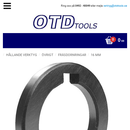
Ring oss på
0492 - 40049
eller mejla
verktyg@otdtools.se
0
KR
HÅLLANDE VERKTYG
ÖVRIGT
FRÄSDORNRINGAR
16 MM