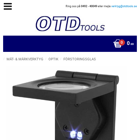
Ring oss på
0492 - 40049
eller mejla
verktyg@otdtools.se
0
KR
MÄT- & MÄRKVERKTYG
OPTIK
FÖRSTORINGSGLAS