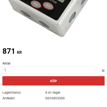
871
KR
Antal
st
KÖP
Lagerstatus
6 st i lager
Artikelnr
DS10453500