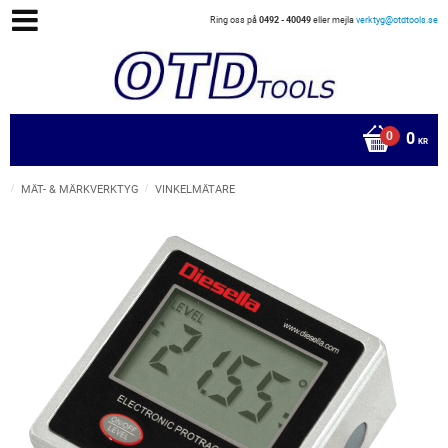
Ring oss på
0492 - 40049
eller mejla
verktyg@otdtools.se
0
KR
MÄT- & MÄRKVERKTYG
VINKELMÄTARE