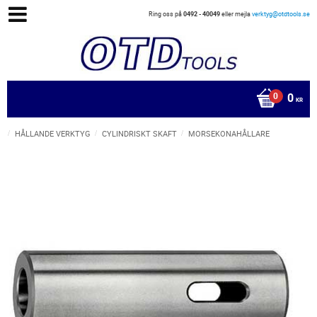
Ring oss på
0492 - 40049
eller mejla
verktyg@otdtools.se
0
KR
HÅLLANDE VERKTYG
CYLINDRISKT SKAFT
MORSEKONAHÅLLARE