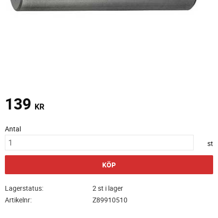
139
KR
Antal
st
KÖP
Lagerstatus
2 st i lager
Artikelnr
Z89910510