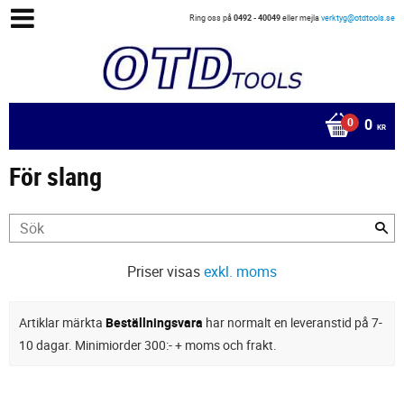
Ring oss på
0492 - 40049
eller mejla
verktyg@otdtools.se
0
KR
För slang
Priser visas
exkl. moms
Artiklar märkta
Beställningsvara
har normalt en leveranstid på 7-
10 dagar. Minimiorder 300:- + moms och frakt.