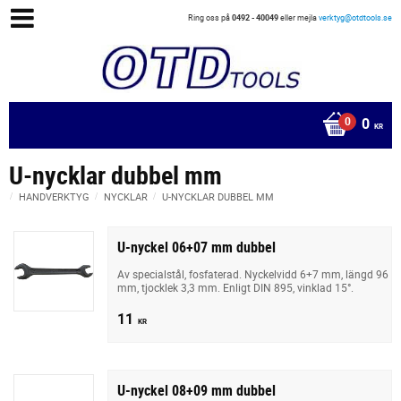
Ring oss på
0492 - 40049
eller mejla
verktyg@otdtools.se
0
KR
U-nycklar dubbel mm
HANDVERKTYG
NYCKLAR
U-NYCKLAR DUBBEL MM
U-nyckel 06+07 mm dubbel
Av specialstål, fosfaterad. Nyckelvidd 6+7 mm, längd 96
mm, tjocklek 3,3 mm. Enligt DIN 895, vinklad 15°.
11
KR
U-nyckel 08+09 mm dubbel